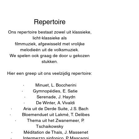
Repertoire
Ons repertoire bestaat zowel uit klassieke,
licht-klassieke als
filmmuziek, afgewisseld met vrolijke
melodieën uit de volksmuziek.
We spelen ook graag de door u gekozen
stukken.
Hier een greep uit ons veelzijdig repertoire:
· Minuet, L. Boccherini
· Gymnopédies, E. Satie
· Serenade, J. Haydn
· De Winter, A. Vivaldi
· Aria uit de Derde Suite, J.S. Bach
· Bloemenduet uit Lakmé, T. Delibes
· Thema uit het Zwanemeer, P.
Tschaikowsky
· Méditation de Thaïs, J. Massenet
· Intermezzo sinfonico, P. Mascagni