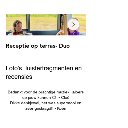
Receptie op terras- Duo
Met boeket
Met boeket na afloop 
Foto's, luisterfragmenten en
recensies
Bedankt voor de prachtige muziek, jaloers
op jouw kunnen 😉 - Cloë
Dikke dankjewel, het was supermooi en
zeer geslaagd!! - Koen