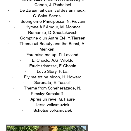
· Canon, J. Pachelbel
· De Zwaan uit carnival des animaux,
C. Saint-Saens
· Buongiorno Principessa, N. Piovani
· Hymne à l’ Amour, M. Monnot
· Romanze, D. Shostakovich
· Comptine d’un Autre Eté, Y. Tiersen
· Thema uit Beauty and the Beast, A.
Menken
· You raise me up, R. Lovland
· El Choclo, A.G. Villoldo
· Etude tristesse, F. Chopin
· Love Story, F. Lai
· Fly me tot he Moon, H. Howard
· Serenata, E. Tosselli
· Theme from Scheherazade, N.
Rimsky-Korsakoff
· Après un rêve, G. Fauré
· Ierse volksmuziek
· Schotse volksmuziek
· ….